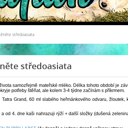
štěněte středoasiata
ěněte středoasiata
života samozřejmě mateřské mléko. Délka tohoto období je záv
pokryje potřeby štěňat, ale kolem 3-4 týdne začínám s příkrmem.
g Tatra Grand, 60 ml slabého heřmánkového odvaru, žloutek,
 od 4. dne kaši nahrazuji rýží + další složky (dušená zeleni