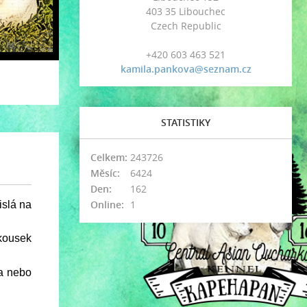
403 35 Libouchec
Czech Republic
+420 603 463 521
kamila.pankova@seznam.cz
STATISTIKY
Celkem:
243726
Měsíc:
6424
Den:
162
Online:
1
islá na
 kousek
na nebo