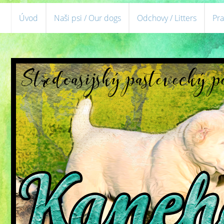
Úvod
Naši psi / Our dogs
Odchovy / Litters
Pra