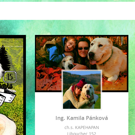
ký pastevecký pes - středoasiat
Ing. Kamila Pánková
ch.s. KAPEHAPAN
Libouchec 152