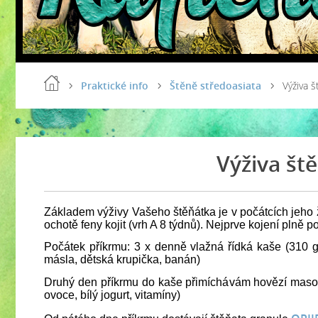
Praktické info
Štěně středoasiata
Výživa 
Výživa št
Základem výživy Vašeho štěňátka je v počátcích jeho 
ochotě feny kojit (vrh A 8 týdnů). Nejprve kojení plně 
Počátek příkrmu: 3 x denně vlažná řídká kaše (310 
másla, dětská krupička, banán)
Druhý den příkrmu do kaše přimíchávám hovězí maso a
ovoce, bílý jogurt, vitamíny)