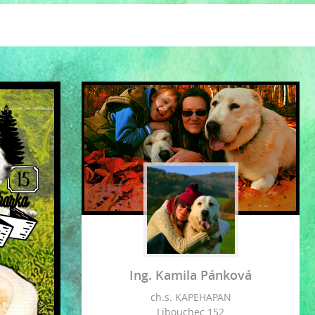
ký pastevecký pes - středoasiat
Ing. Kamila Pánková
ch.s. KAPEHAPAN
Libouchec 152