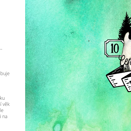
 –
ebuje
ěku
í věk
le
i na