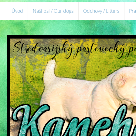
Úvod
Naši psi / Our dogs
Odchovy / Litters
Pra