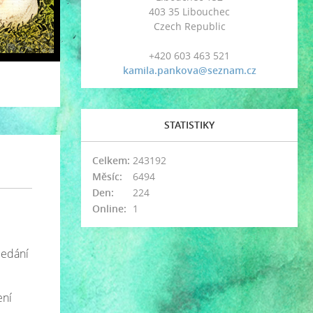
403 35 Libouchec
Czech Republic
+420 603 463 521
kamila.pankova@seznam.cz
STATISTIKY
Celkem:
243192
Měsíc:
6494
Den:
224
Online:
1
ledání
ení