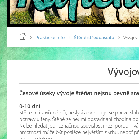
Praktické info
Štěně středoasiata
Vývojov
Vývojo
Časové úseky vývoje štěňat nejsou pevně st
0-10 dní
Štěně má zavřené oči, neslyší a orientuje se pouze sl
potravy u feny. Štěně se neumí postavit ani chodit a p
Nelze hledat jednoznačnou souvislost mezi porodní váhou
hmotností může být posléze největším z vrhu, neboť p
plodu v děloze.