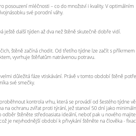
ro posouzení mléčnosti – co do množství i kvality. V optimálním
dvojnásobku své porodní váhy.
rvá ještě další týden až dva než štěně skutečně dobře vidí.
ich, štěně začíná chodit. Od třetího týdne lze začít s příkrmem
nktem, vyvrhuje štěňatům natrávenou potravu.
elmi důležitá fáze vtiskávání. Právě v tomto období štěně potř
ušníka své smečky.
 proběhnout kontrola vrhu, která se provádí od šestého týdne v
 na ochranu zvířat proti týrání, jež stanoví 50 dní jako minimáln
 odběr štěněte středoasiata ideální, neboť pak u nového majite
 což je nejvhodnější období k přivykání štěněte na člověka - fixac