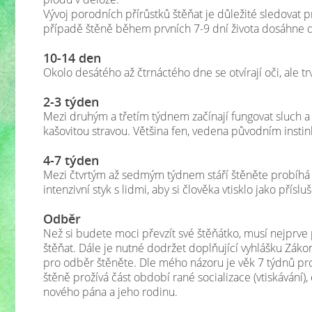
Vývoj porodních přírůstků štěňat je důležité sledovat p
případě štěně během prvních 7-9 dní života dosáhne 
10-14 den
Okolo desátého až čtrnáctého dne se otvírají oči, ale t
2-3 týden
Mezi druhým a třetím týdnem začínají fungovat sluch a č
kašovitou stravou. Většina fen, vedena původním insti
4-7 týden
Mezi čtvrtým až sedmým týdnem stáří štěněte probíhá v
intenzivní styk s lidmi, aby si člověka vtisklo jako přísl
Odběr
Než si budete moci převzít své štěňátko, musí nejprve
štěňat. Dále je nutné dodržet doplňující vyhlášku Zákona
pro odběr štěněte. Dle mého názoru je věk 7 týdnů pro
štěně prožívá část období rané socializace (vtiskávání),
nového pána a jeho rodinu.