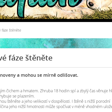
é fáze štěněte
vé fáze štěněte
anoveny a mohou se mírně odlišovat.
abým čichem a hmatem. Zhruba 18 hodin spí a zbylý čas věnuje h
ohybuje se plazením.
 štěněte a jeho velikostí v dospělosti. I štěně s nižší porodní
říčina jeho nižší hmotnosti může spočívat v méně vhodném ulož