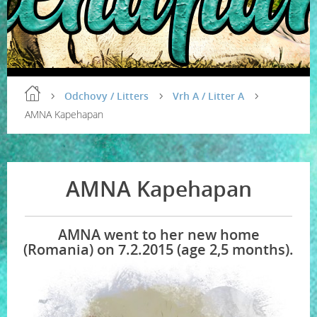
Odchovy / Litters
Vrh A / Litter A
AMNA Kapehapan
AMNA Kapehapan
AMNA went to her new home
(Romania) on 7.2.2015 (age 2,5 months).