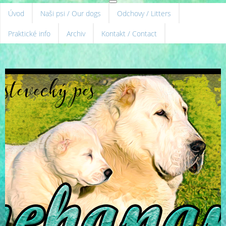
Úvod
Naši psi / Our dogs
Odchovy / Litters
Praktické info
Archiv
Kontakt / Contact