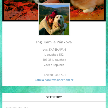
Ing. Kamila Pánková
ch.s. KAPEHAPAN
Libouchec 152
403 35 Libouchec
Czech Republic
+420 603 463 521
kamila.pankova@seznam.cz
STATISTIKY