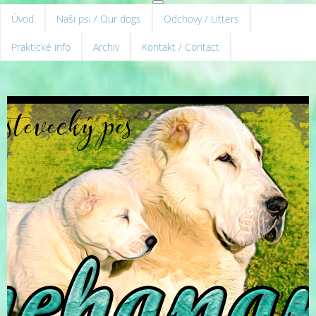
Úvod
Naši psi / Our dogs
Odchovy / Litters
Praktické info
Archiv
Kontakt / Contact