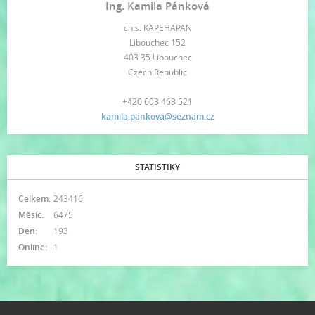
Ing. Kamila Pánková
ch.s. KAPEHAPAN
Libouchec 152
403 35 Libouchec
Czech Republic
+420 603 463 521
kamila.pankova@seznam.cz
STATISTIKY
Celkem:
243416
Měsíc:
6475
Den:
193
Online:
1