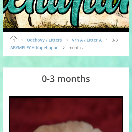
Odchovy / Litters
Vrh A / Litter A
0-3
ABYMELECH Kapehapan
months
0-3 months