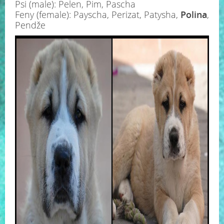
Psi (male): Pelen, Pim, Pascha
Feny (female): Payscha, Perizat, Patysha,
Polina
,
Pendže