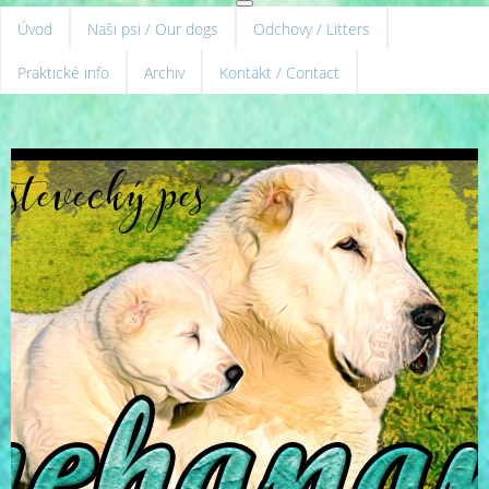
Úvod
Naši psi / Our dogs
Odchovy / Litters
Praktické info
Archiv
Kontakt / Contact