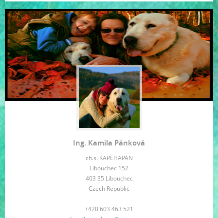
Ing. Kamila Pánková
ch.s. KAPEHAPAN
Libouchec 152
403 35 Libouchec
Czech Republic
+420 603 463 521