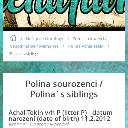
Naši psi / Our dogs
Polina sourozenci /
Vzpomínáme / Memories
Polina Achal-Tekin
Polina´s siblings
Polina sourozenci /
Polina´s siblings
Achal-Tekin vrh P (litter P) - datum
narození (date of birth) 11.2.2012
Breeder: Dagmar Horecká