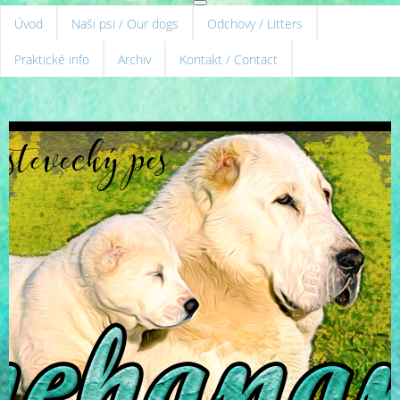
Úvod
Naši psi / Our dogs
Odchovy / Litters
Praktické info
Archiv
Kontakt / Contact