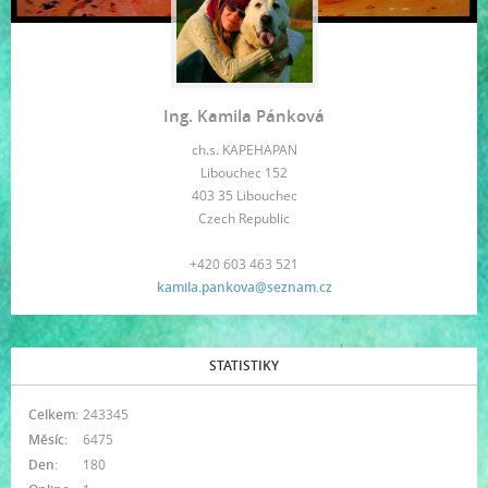
Ing. Kamila Pánková
ch.s. KAPEHAPAN
Libouchec 152
403 35 Libouchec
Czech Republic
+420 603 463 521
kamila.pankova@seznam.cz
STATISTIKY
Celkem:
243345
Měsíc:
6475
Den:
180