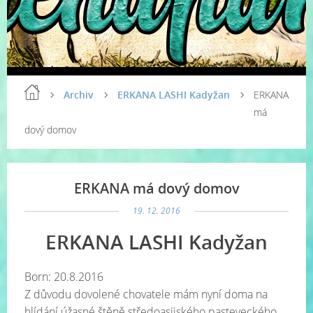
Archiv
ERKANA LASHI Kadyžan
ERKANA
má
dový domov
ERKANA má dový domov
19. 12. 2016
ERKANA LASHI Kadyžan
Born: 20.8.2016
Z důvodu dovolené chovatele mám nyní doma na
hlídání úžasné štěně středoasijského pasteveckého