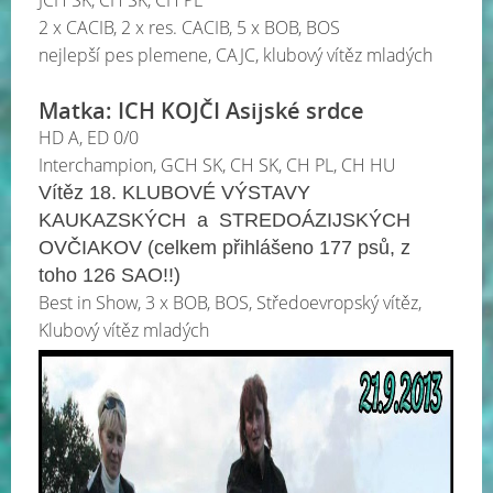
JCH SK, CH SK, CH PL
2 x CACIB, 2 x res. CACIB, 5 x BOB, BOS
nejlepší pes plemene, CAJC, klubový vítěz mladých
Matka: ICH KOJČI Asijské srdce
HD A, ED 0/0
Interchampion, GCH SK, CH SK, CH PL, CH HU
Vítěz 18. KLUBOVÉ VÝSTAVY
KAUKAZSKÝCH a STREDOÁZIJSKÝCH
OVČIAKOV (celkem přihlášeno 177 psů, z
toho 126 SAO!!)
Best in Show, 3 x BOB, BOS, Středoevropský vítěz,
Klubový vítěz mladých