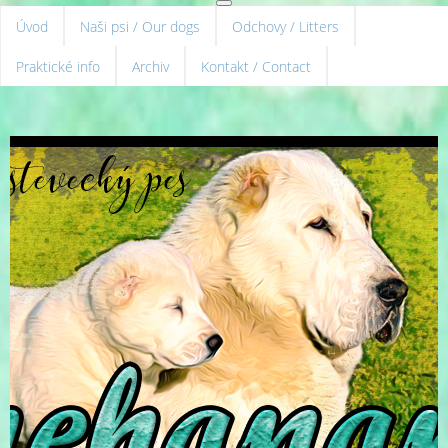
Úvod
Naši psi / Our dogs
Odchovy / Litters
Praktické info
Archiv
Kontakt / Contact