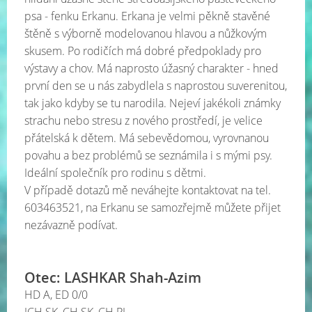
psa - fenku Erkanu. Erkana je velmi pěkně stavěné
štěně s výborně modelovanou hlavou a nůžkovým
skusem. Po rodičích má dobré předpoklady pro
výstavy a chov. Má naprosto úžasný charakter - hned
první den se u nás zabydlela s naprostou suverenitou,
tak jako kdyby se tu narodila. Nejeví jakékoli známky
strachu nebo stresu z nového prostředí, je velice
přátelská k dětem. Má sebevědomou, vyrovnanou
povahu a bez problémů se seznámila i s mými psy.
Ideální společník pro rodinu s dětmi.
V případě dotazů mě neváhejte kontaktovat na tel.
603463521, na Erkanu se samozřejmě můžete přijet
nezávazně podívat.
Otec: LASHKAR Shah-Azim
HD A, ED 0/0