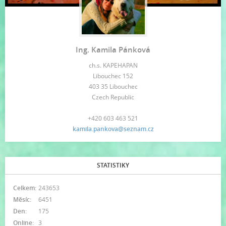
Ing. Kamila Pánková
ch.s. KAPEHAPAN
Libouchec 152
403 35 Libouchec
Czech Republic
+420 603 463 521
kamila.pankova@seznam.cz
STATISTIKY
Celkem:
243653
Měsíc:
6451
Den:
175
Online:
3